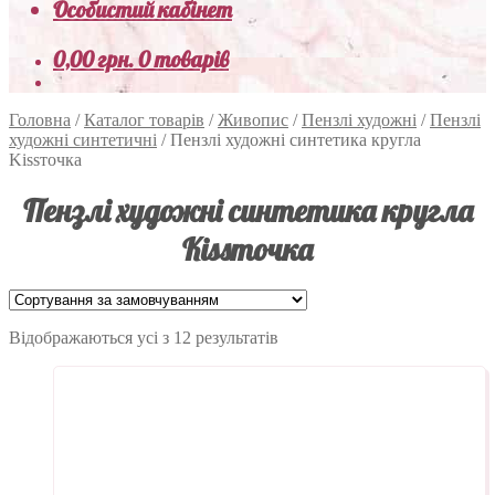
Особистий кабінет
0,00
грн.
0 товарів
Головна
/
Каталог товарів
/
Живопис
/
Пензлі художні
/
Пензлі
художні синтетичні
/
Пензлі художні синтетика кругла
Kissточка
Пензлі художні синтетика кругла
Kissточка
Відображаються усі з 12 результатів