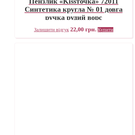
Пензлик «Kissточка» 72011
Синтетика кругла № 01 довга
ручка рудий ворс
22,00
грн.
Залишити відгук
Купити