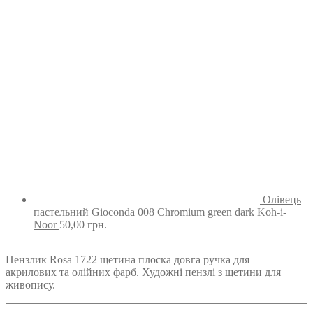
Олівець
пастельний Gioconda 008 Chromium green dark Koh-i-
Noor
50,00
грн.
Пензлик Rosa 1722 щетина плоска довга ручка для
акрилових та олійних фарб. Художні пензлі з щетини для
живопису.