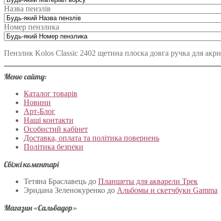
Назва пензлів
Номер пензлика
Пензлик Kolos Classic 2402 щетина плоска довга ручка для акр
Меню сайту:
Каталог товарів
Новини
Арт-Блог
Наші контакти
Особистий кабінет
Доставка, оплата та політика повернень
Політика безпеки
Свіжі коментарі
Тетяна Браславець
до
Планшеты для акварели Трек
Эридана Зеленокуренко
до
Альбомы и скетчбуки Gamma
Магазин «Сальвадор»