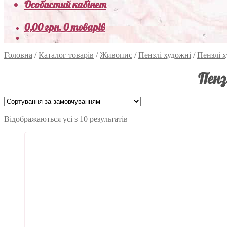
Особистий кабінет
0,00
грн.
0 товарів
Головна
/
Каталог товарів
/
Живопис
/
Пензлі художні
/
Пензлі 
Пенз
Відображаються усі з 10 результатів