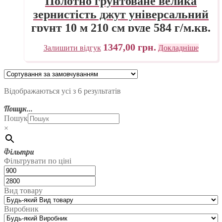
Полотно грунтоване велика
зернистість джут універсальний
грунт 10 м 210 см руде 584 г/м.кв.
P.E.R. Belle Arti Італія
1347,00
грн.
Залишити відгук
Докладніше
Відображаються усі з 6 результатів
Пошук…
Пошук
×
Фільтри
Фільтрувати по ціні
Вид товару
Виробник