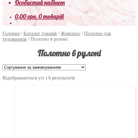
Особистий кабінет
0,00
грн.
0 товарів
Головна
/
Каталог товарів
/
Живопис
/
Полотно для
художників
/
Полотно в рулоні
Полотно в рулоні
Відображаються усі з 6 результатів