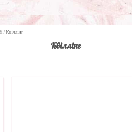
бі
/
Квіллінг
Квіллінг