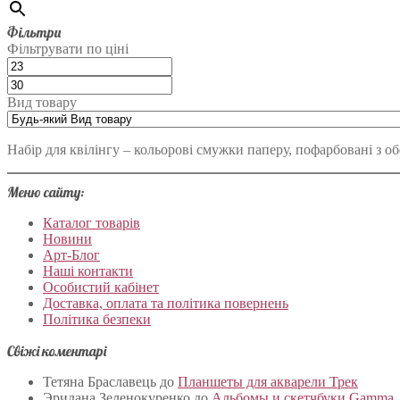
Фільтри
Фільтрувати по ціні
Вид товару
Набір для квілінгу – кольорові смужки паперу, пофарбовані з об
Меню сайту:
Каталог товарів
Новини
Арт-Блог
Наші контакти
Особистий кабінет
Доставка, оплата та політика повернень
Політика безпеки
Свіжі коментарі
Тетяна Браславець
до
Планшеты для акварели Трек
Эридана Зеленокуренко
до
Альбомы и скетчбуки Gamma