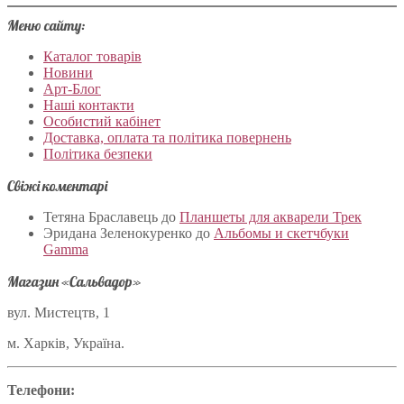
Меню сайту:
Каталог товарів
Новини
Арт-Блог
Наші контакти
Особистий кабінет
Доставка, оплата та політика повернень
Політика безпеки
Свіжі коментарі
Тетяна Браславець
до
Планшеты для акварели Трек
Эридана Зеленокуренко
до
Альбомы и скетчбуки
Gamma
Магазин «Сальвадор»
вул. Мистецтв, 1
м. Харків, Україна.
Телефони: