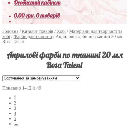
Особистий кабінет
0,00
грн.
0 товарів
Головна
/
Каталог товарів
/
Хобі
/
Матеріали для творчості та
хобі
/
Фарби для тканини
/
Акрилові фарби по тканині 20 мл
Rosa Talent
Акрилові фарби по тканині 20 мл
Rosa Talent
Показано 1–12 із 49
1
2
3
4
5
→