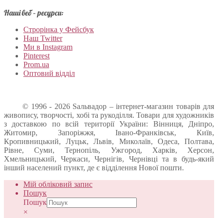
Наші веб – ресурси:
Строрінка у Фейсбук
Наш Twitter
Ми в Instagram
Pinterest
Prom.ua
Оптовий відділ
© 1996 - 2026 Sальвадор – інтернет-магазин товарів для
живопису, творчості, хобі та рукоділля. Товари для художників
з доставкою по всій території України: Вінниця, Дніпро,
Житомир, Запоріжжя, Івано-Франківськ, Київ,
Кропивницький, Луцьк, Львів, Миколаїв, Одеса, Полтава,
Рівне, Суми, Тернопіль, Ужгород, Харків, Херсон,
Хмельницький, Черкаси, Чернігів, Чернівці та в будь-який
інший населений пункт, де є відділення Нової пошти.
Мій обліковий запис
Пошук
Пошук
×