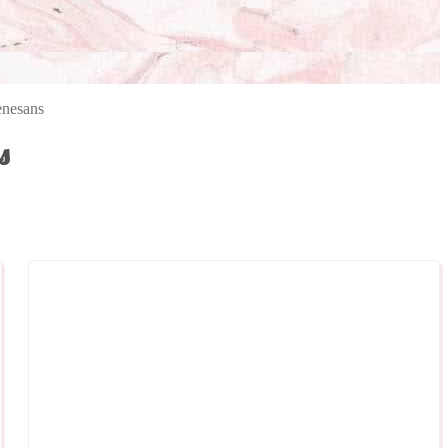
enesans
s