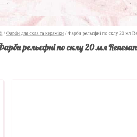
бі
/
Фарби для скла та кераміки
/
Фарби рельєфні по склу 20 мл R
Фарби рельєфні по склу 20 мл Renesan