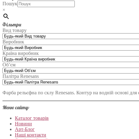
Пошук
×
Фільтри
Вид товару
Виробник
Країна виробник
Об’єм
Палітра Renesans
Фарба рельєфна по склу Renesans. Контур на водній основі для с
Меню сайту:
Каталог товарів
Новини
Арт-Блог
Наші контакти