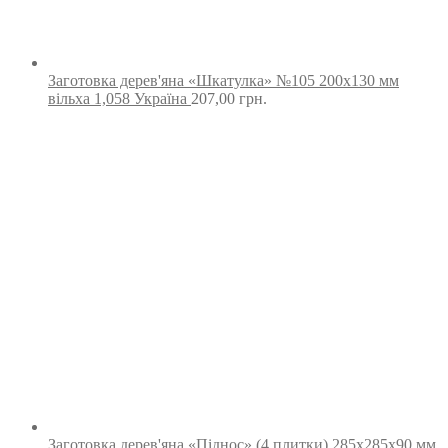
Заготовка дерев'яна «Шкатулка» №105 200х130 мм
вільха 1,058 Україна
207,00
грн.
Заготовка дерев'яна «Піднос» (4 плитки) 285х285х90 мм