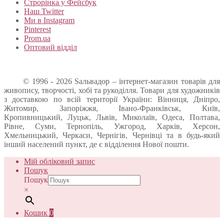
Строрінка у Фейсбук
Наш Twitter
Ми в Instagram
Pinterest
Prom.ua
Оптовий відділ
© 1996 - 2026 Sальвадор – інтернет-магазин товарів для
живопису, творчості, хобі та рукоділля. Товари для художників
з доставкою по всій території України: Вінниця, Дніпро,
Житомир, Запоріжжя, Івано-Франківськ, Київ,
Кропивницький, Луцьк, Львів, Миколаїв, Одеса, Полтава,
Рівне, Суми, Тернопіль, Ужгород, Харків, Херсон,
Хмельницький, Черкаси, Чернігів, Чернівці та в будь-який
інший населений пункт, де є відділення Нової пошти.
Мій обліковий запис
Пошук
Пошук
×
Кошик
0