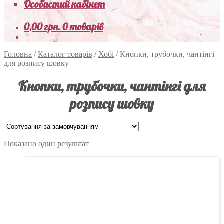
Особистий кабінет
0,00
грн.
0 товарів
Головна
/
Каталог товарів
/
Хобі
/
Кнопки, трубочки, чантінгі
для розпису шовку
Кнопки, трубочки, чантінгі для
розпису шовку
Показано один результат