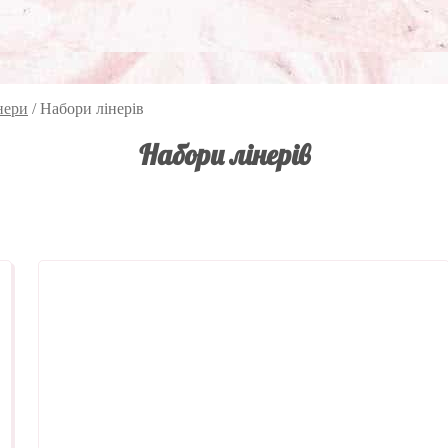
нери
/
Набори лінерів
Набори лінерів