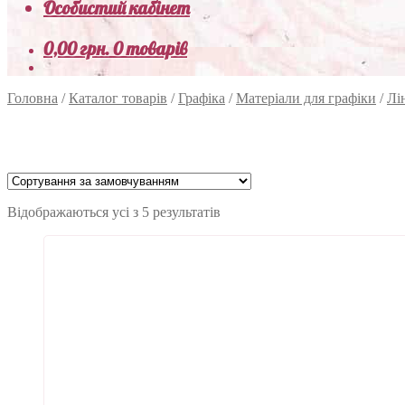
Особистий кабінет
0,00
грн.
0 товарів
Головна
/
Каталог товарів
/
Графіка
/
Матеріали для графіки
/
Лі
Відображаються усі з 5 результатів