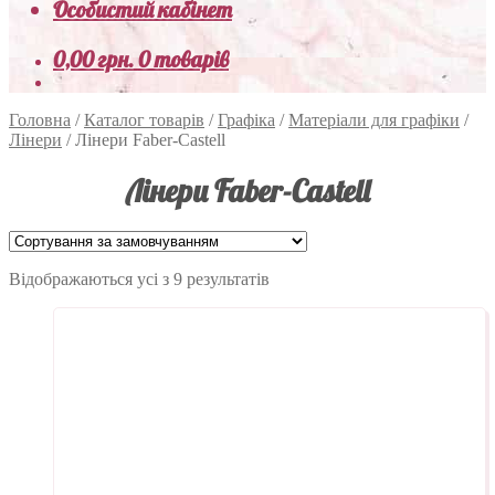
Особистий кабінет
0,00
грн.
0 товарів
Головна
/
Каталог товарів
/
Графіка
/
Матеріали для графіки
/
Лінери
/
Лінери Faber-Сastell
Лінери Faber-Сastell
Відображаються усі з 9 результатів