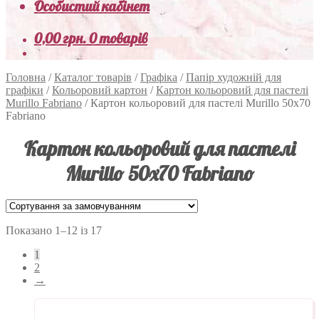
Особистий кабінет
0,00
грн.
0 товарів
Головна
/
Каталог товарів
/
Графіка
/
Папір художній для
графіки
/
Кольоровий картон
/
Картон кольоровий для пастелі
Murillo Fabriano
/
Картон кольоровий для пастелі Murillo 50х70
Fabriano
Картон кольоровий для пастелі
Murillo 50х70 Fabriano
Показано 1–12 із 17
1
2
→