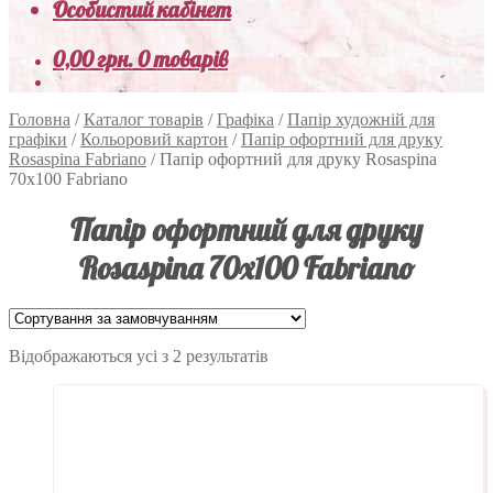
Особистий кабінет
0,00
грн.
0 товарів
Головна
/
Каталог товарів
/
Графіка
/
Папір художній для
графіки
/
Кольоровий картон
/
Папір офортний для друку
Rosaspina Fabriano
/
Папір офортний для друку Rosaspina
70х100 Fabriano
Папір офортний для друку
Rosaspina 70х100 Fabriano
Відображаються усі з 2 результатів