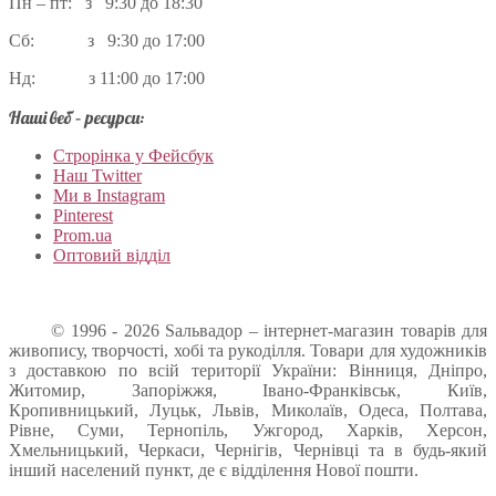
Пн – пт: з 9:30 до 18:30
Сб: з 9:30 до 17:00
Нд: з 11:00 до 17:00
Наші веб – ресурси:
Строрінка у Фейсбук
Наш Twitter
Ми в Instagram
Pinterest
Prom.ua
Оптовий відділ
© 1996 - 2026 Sальвадор – інтернет-магазин товарів для
живопису, творчості, хобі та рукоділля. Товари для художників
з доставкою по всій території України: Вінниця, Дніпро,
Житомир, Запоріжжя, Івано-Франківськ, Київ,
Кропивницький, Луцьк, Львів, Миколаїв, Одеса, Полтава,
Рівне, Суми, Тернопіль, Ужгород, Харків, Херсон,
Хмельницький, Черкаси, Чернігів, Чернівці та в будь-який
інший населений пункт, де є відділення Нової пошти.