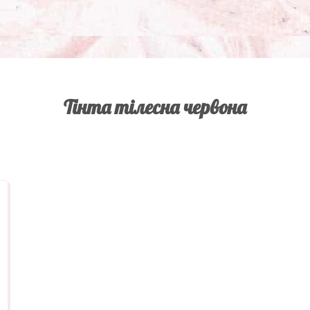
Тінта тілесна червона