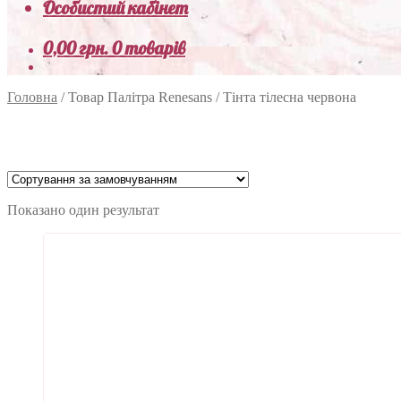
Особистий кабінет
0,00
грн.
0 товарів
Головна
/
Товар Палітра Renesans
/
Тінта тілесна червона
Показано один результат