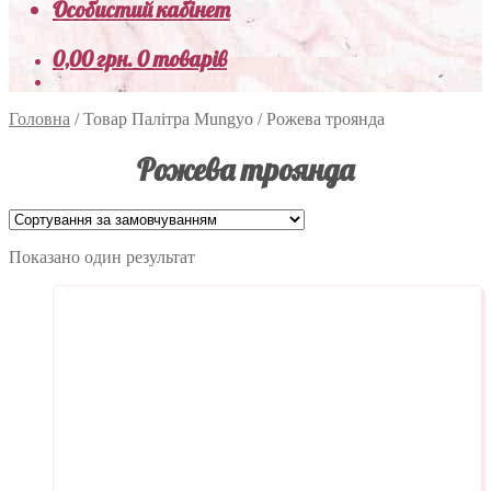
Особистий кабінет
0,00
грн.
0 товарів
Головна
/
Товар Палітра Mungyo
/
Рожева троянда
Рожева троянда
Показано один результат