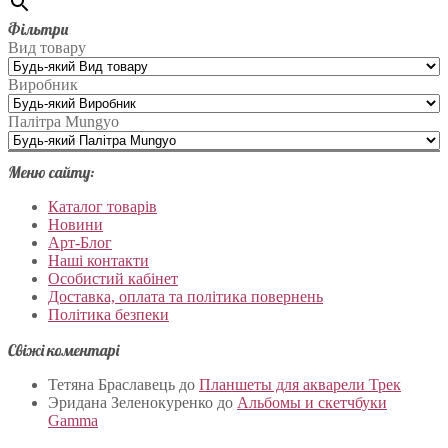
Фільтри
Вид товару
Виробник
Палітра Mungyo
Меню сайту:
Каталог товарів
Новини
Арт-Блог
Наші контакти
Особистий кабінет
Доставка, оплата та політика повернень
Політика безпеки
Свіжі коментарі
Тетяна Браславець
до
Планшеты для акварели Трек
Эридана Зеленокуренко
до
Альбомы и скетчбуки
Gamma