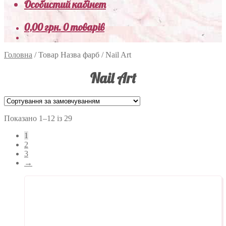
Особистий кабінет
0,00
грн.
0 товарів
Головна
/
Товар Назва фарб
/
Nail Art
Nail Art
Показано 1–12 із 29
1
2
3
→