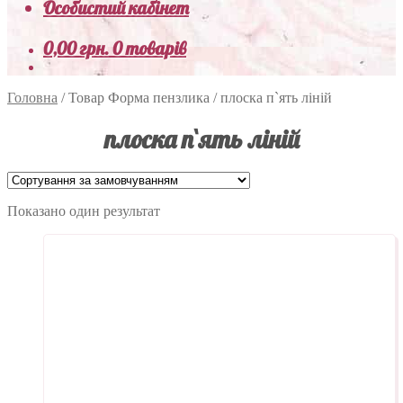
Особистий кабінет
0,00
грн.
0 товарів
Головна
/
Товар Форма пензлика
/
плоска п`ять ліній
плоска п`ять ліній
Показано один результат