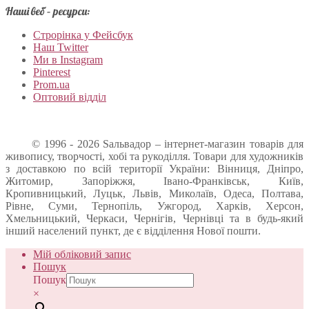
Наші веб – ресурси:
Строрінка у Фейсбук
Наш Twitter
Ми в Instagram
Pinterest
Prom.ua
Оптовий відділ
© 1996 - 2026 Sальвадор – інтернет-магазин товарів для
живопису, творчості, хобі та рукоділля. Товари для художників
з доставкою по всій території України: Вінниця, Дніпро,
Житомир, Запоріжжя, Івано-Франківськ, Київ,
Кропивницький, Луцьк, Львів, Миколаїв, Одеса, Полтава,
Рівне, Суми, Тернопіль, Ужгород, Харків, Херсон,
Хмельницький, Черкаси, Чернігів, Чернівці та в будь-який
інший населений пункт, де є відділення Нової пошти.
Мій обліковий запис
Пошук
Пошук
×