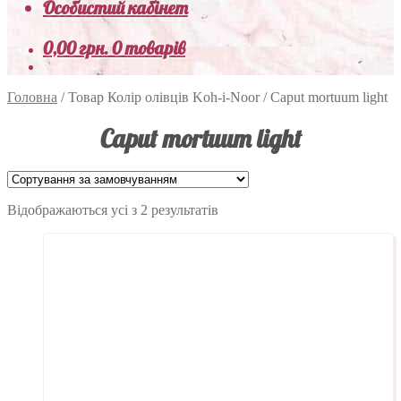
Особистий кабінет
0,00
грн.
0 товарів
Головна
/
Товар Колір олівців Koh-i-Noor
/
Caput mortuum light
Caput mortuum light
Відображаються усі з 2 результатів