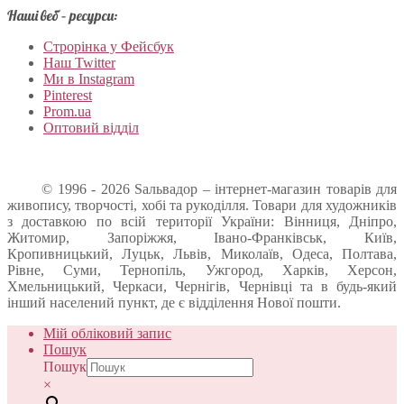
Наші веб – ресурси:
Строрінка у Фейсбук
Наш Twitter
Ми в Instagram
Pinterest
Prom.ua
Оптовий відділ
© 1996 - 2026 Sальвадор – інтернет-магазин товарів для
живопису, творчості, хобі та рукоділля. Товари для художників
з доставкою по всій території України: Вінниця, Дніпро,
Житомир, Запоріжжя, Івано-Франківськ, Київ,
Кропивницький, Луцьк, Львів, Миколаїв, Одеса, Полтава,
Рівне, Суми, Тернопіль, Ужгород, Харків, Херсон,
Хмельницький, Черкаси, Чернігів, Чернівці та в будь-який
інший населений пункт, де є відділення Нової пошти.
Мій обліковий запис
Пошук
Пошук
×